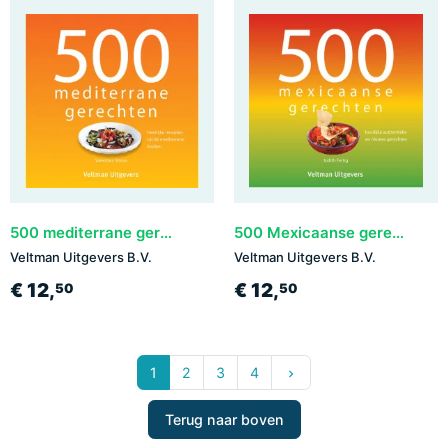
500 mediterrane gerechten
500 Mexicaanse gerechten
Veltman Uitgevers B.V.
Veltman Uitgevers B.V.
€ 12,
€ 12,
50
50
Volgende
1
2
3
4
keyboard_arrow_right
Terug naar boven