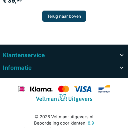
€ 39,
99
Terug naar boven
Klantenservice

Informatie

© 2026 Veltman-uitgevers.nl
Beoordeling door klanten:
8.9