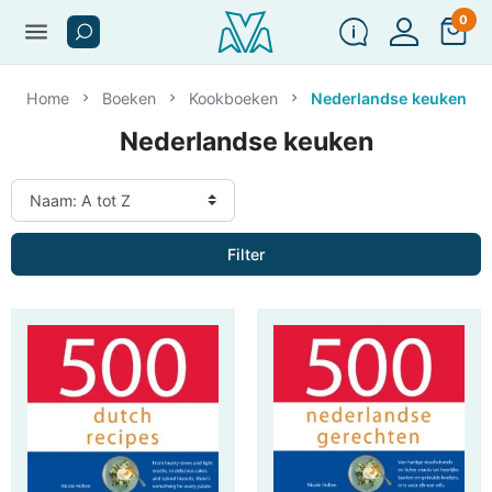
0
menu
Home
Boeken
Kookboeken
Nederlandse keuken
Nederlandse keuken
Filter