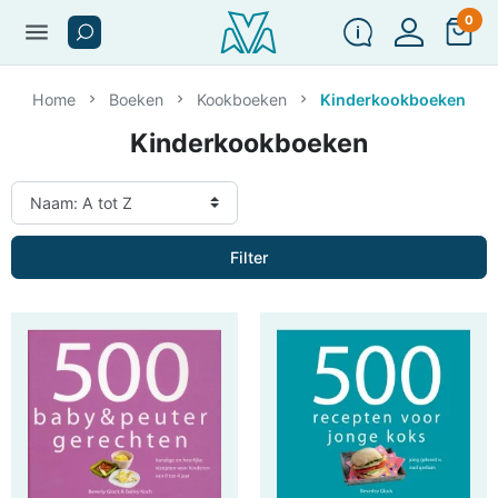
0
menu
Home
Boeken
Kookboeken
Kinderkookboeken
Kinderkookboeken
Filter