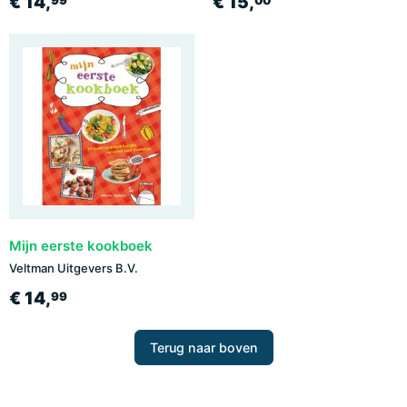
€ 14,
€ 15,
99
00
Mijn eerste kookboek
Veltman Uitgevers B.V.
€ 14,
99
Terug naar boven