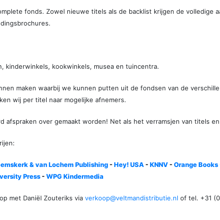
plete fonds. Zowel nieuwe titels als de backlist krijgen de volledige a
edingsbrochures.
, kinderwinkels, kookwinkels, musea en tuincentra.
 kunnen maken waarbij we kunnen putten uit de fondsen van de verschil
ken wij per titel naar mogelijke afnemers.
aard afspraken over gemaakt worden! Net als het verramsjen van titels
ijen:
emskerk & van Lochem Publishing
-
Hey! USA
-
KNNV
-
Orange Books
ersity Press
-
WPG Kindermedia
p met Daniël Zouteriks via
verkoop@veltmandistributie.nl
of tel. +31 (