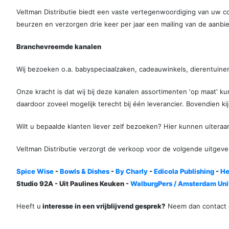
Veltman Distributie biedt een vaste vertegenwoordiging van uw com
beurzen en verzorgen drie keer per jaar een mailing van de aanbi
Branchevreemde kanalen
Wij
bezoeken o.a. babyspeciaalzaken, cadeauwinkels, dierentuinen
Onze kracht is dat wij bij deze kanalen assortimenten 'op maat'
daardoor zoveel mogelijk terecht bij één leverancier. Bovendien kij
Wilt u bepaalde klanten liever zelf bezoeken? Hier kunnen uiter
Veltman Distributie verzorgt de verkoop voor de volgende uitgever
Spice Wise
-
Bowls & Dishes
-
By Charly
-
Edicola Publishing
-
He
Studio 92A - Uit Paulines Keuken -
WalburgPers / Amsterdam Univ
Heeft u
interesse in een vrijblijvend gesprek?
Neem dan contact o