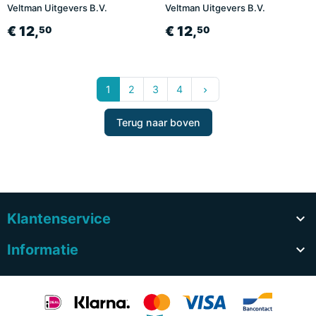
Veltman Uitgevers B.V.
Veltman Uitgevers B.V.
€ 12,
€ 12,
50
50
Volgende
1
2
3
4
keyboard_arrow_right
Terug naar boven
Klantenservice

Informatie
