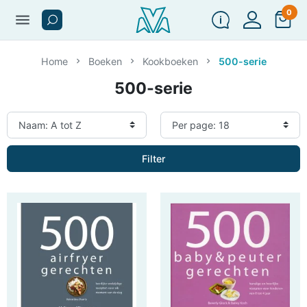
0
menu
Home
Boeken
Kookboeken
500-serie
500-serie
Filter