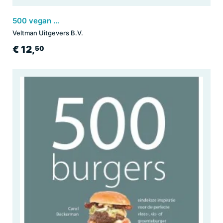
500 vegan gerechten
Veltman Uitgevers B.V.
€ 12,
50