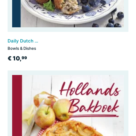
Daily Dutch Dishes
Bowls & Dishes
€ 10,
99