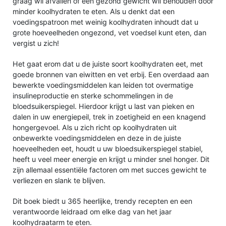
graag wil afvallen of een gezond gewicht wil behouden door
minder koolhydraten te eten. Als u denkt dat een
voedingspatroon met weinig koolhydraten inhoudt dat u
grote hoeveelheden ongezond, vet voedsel kunt eten, dan
vergist u zich!
Het gaat erom dat u de juiste soort koolhydraten eet, met
goede bronnen van eiwitten en vet erbij. Een overdaad aan
bewerkte voedingsmiddelen kan leiden tot overmatige
insulineproductie en sterke schommelingen in de
bloedsuikerspiegel. Hierdoor krijgt u last van pieken en
dalen in uw energiepeil, trek in zoetigheid en een knagend
hongergevoel. Als u zich richt op koolhydraten uit
onbewerkte voedingsmiddelen en deze in de juiste
hoeveelheden eet, houdt u uw bloedsuikerspiegel stabiel,
heeft u veel meer energie en krijgt u minder snel honger. Dit
zijn allemaal essentiële factoren om met succes gewicht te
verliezen en slank te blijven.
Dit boek biedt u 365 heerlijke, trendy recepten en een
verantwoorde leidraad om elke dag van het jaar
koolhydraatarm te eten.