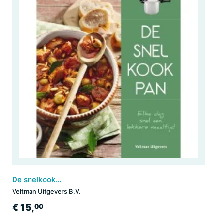
De snelkookpan
Veltman Uitgevers B.V.
€ 15,
00