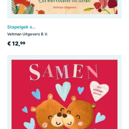
Stapelgek op jou
Veltman Uitgevers B.V.
€ 12,
99