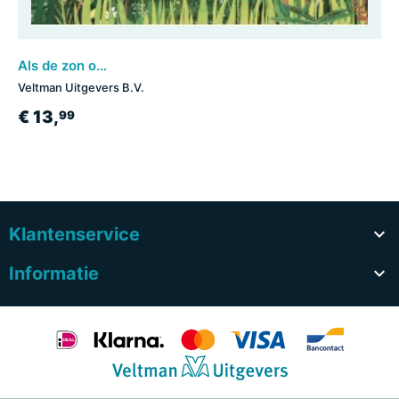
Als de zon ondergaat
Veltman Uitgevers B.V.
€ 13,
99
Klantenservice

Informatie
