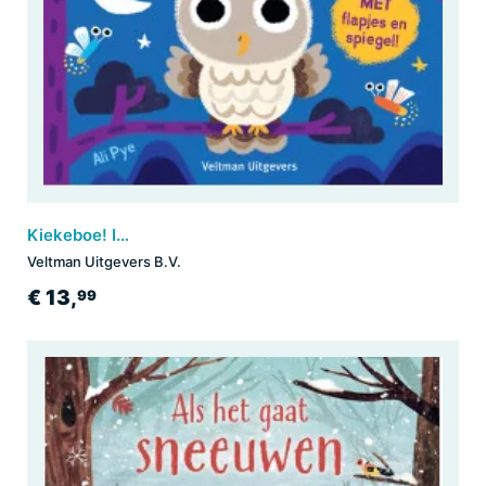
Kiekeboe! In de nacht
Veltman Uitgevers B.V.
€ 13,
99