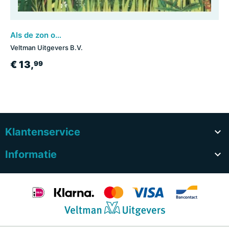
Als de zon ondergaat
Veltman Uitgevers B.V.
€ 13,
99
Klantenservice

Informatie
