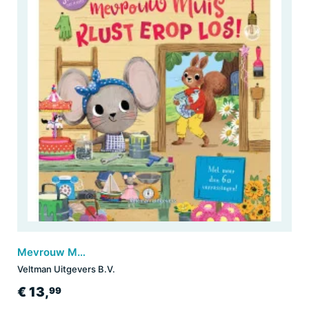
Mevrouw Muis klust erop los!
Veltman Uitgevers B.V.
€ 13,
99