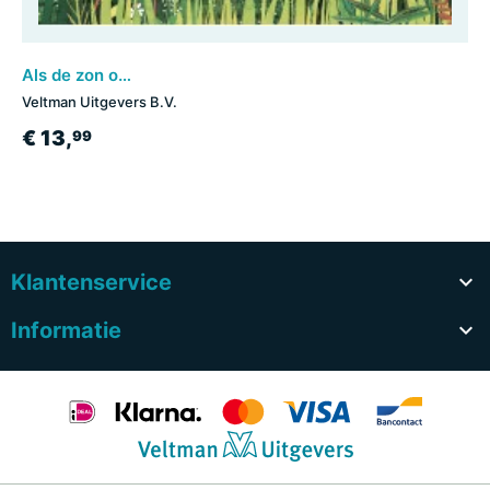
Als de zon ondergaat
Veltman Uitgevers B.V.
€ 13,
99
Klantenservice

Informatie
