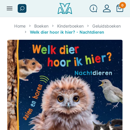
0
menu
Home
Boeken
Kinderboeken
Geluidsboeken
Welk dier hoor ik hier? - Nachtdieren