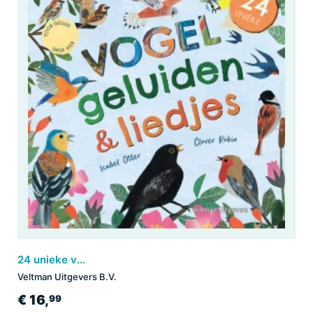
24 unieke vogelgeluiden & liedjes
Veltman Uitgevers B.V.
€ 16,
99