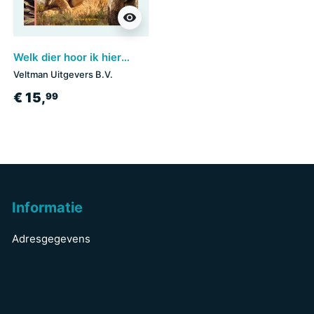
visibility
Welk dier hoor ik hier? - Mijn mama
Veltman Uitgevers B.V.
€ 15,
99
Informatie
Adresgegevens