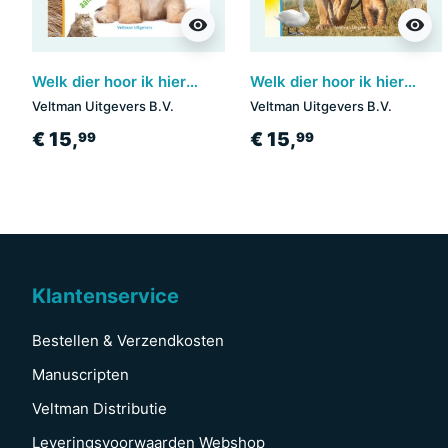
visibility
visibility
Welk dier hoor ik hier? - Troeteldieren
Welk dier hoor ik hier? - Mijn papa
Veltman Uitgevers B.V.
Veltman Uitgevers B.V.
€ 15,
€ 15,
99
99
Klantenservice
Bestellen & Verzendkosten
Manuscripten
Veltman Distributie
Leveringsvoorwaarden Webshop