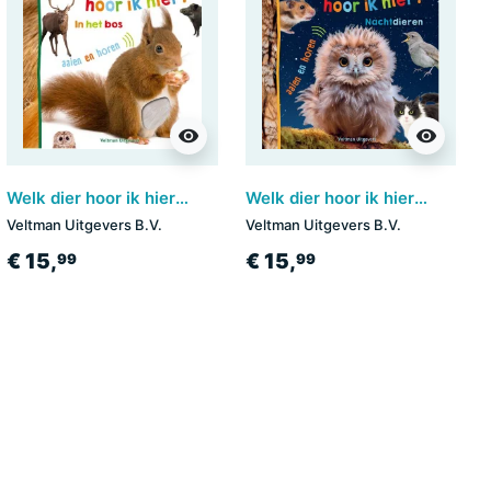
visibility
visibility
Welk dier hoor ik hier? - in het bos
Welk dier hoor ik hier? - Nachtdieren
Veltman Uitgevers B.V.
Veltman Uitgevers B.V.
€ 15,
€ 15,
99
99