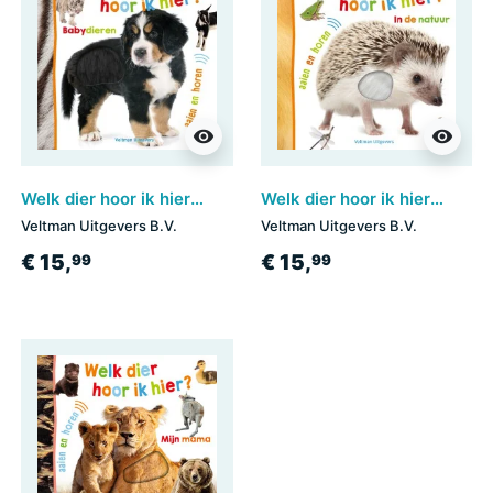
visibility
visibility
Welk dier hoor ik hier? - Babydieren
Welk dier hoor ik hier? - in de natuur
Veltman Uitgevers B.V.
Veltman Uitgevers B.V.
€ 15,
€ 15,
99
99