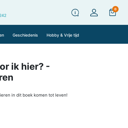
0
 242
en
Geschiedenis
Hobby & Vrije tijd
r ik hier? -
ren
ieren in dit boek komen tot leven!