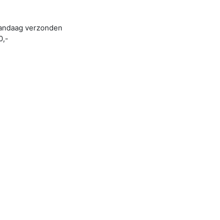
 vandaag verzonden
0,-