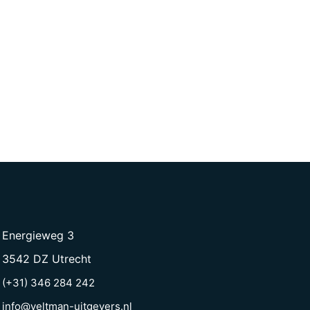
Energieweg 3
3542 DZ Utrecht
(+31) 346 284 242
info@veltman-uitgevers.nl