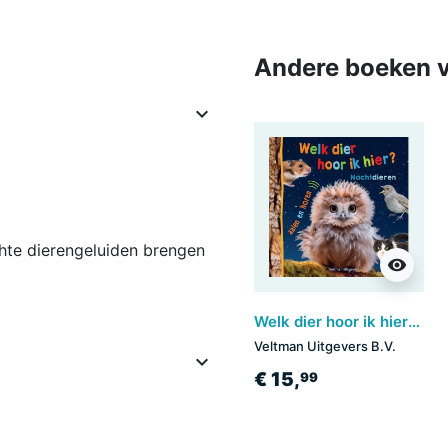
Andere boeken v

chte dierengeluiden brengen
visibility
Welk dier hoor ik hier? - Nachtdieren
Veltman Uitgevers B.V.

€ 15,
99