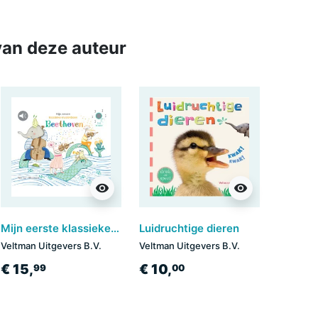
an deze auteur
visibility
visibility
Mijn eerste klassieke-muziekboek - Beethoven
Luidruchtige dieren
Veltman Uitgevers B.V.
Veltman Uitgevers B.V.
€ 15,
€ 10,
99
00