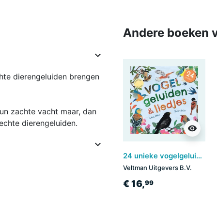
Andere boeken v

chte dierengeluiden brengen
un zachte vacht maar, dan
 echte dierengeluiden.
visibility

24 unieke vogelgeluiden & liedjes
Veltman Uitgevers B.V.
€ 16,
99