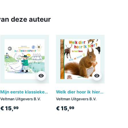
an deze auteur
visibility
visibility
Mijn eerste klassieke-muziekboek - Het zwanenmeer
Welk dier hoor ik hier? - in het bos
Veltman Uitgevers B.V.
Veltman Uitgevers B.V.
€ 15,
€ 15,
99
99