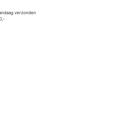
 vandaag verzonden
0,-