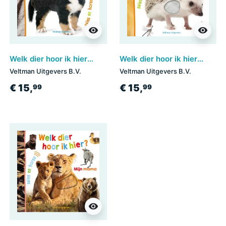
visibility
visibility
Welk dier hoor ik hier? - Babydieren
Welk dier hoor ik hier? - in de natuur
Veltman Uitgevers B.V.
Veltman Uitgevers B.V.
€ 15,
€ 15,
99
99
visibility