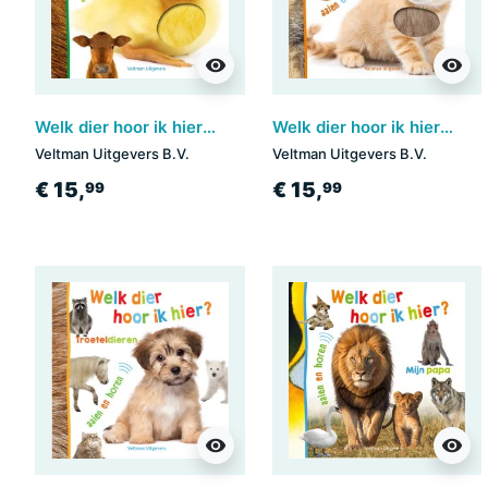
visibility
visibility
Welk dier hoor ik hier? - Boerderijdieren
Welk dier hoor ik hier? - Lievelingsdieren
Veltman Uitgevers B.V.
Veltman Uitgevers B.V.
€ 15,
€ 15,
99
99
visibility
visibility