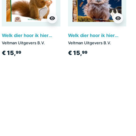
visibility
visibility
Welk dier hoor ik hier? - in het bos
Welk dier hoor ik hier? - Nachtdieren
Veltman Uitgevers B.V.
Veltman Uitgevers B.V.
€ 15,
€ 15,
99
99