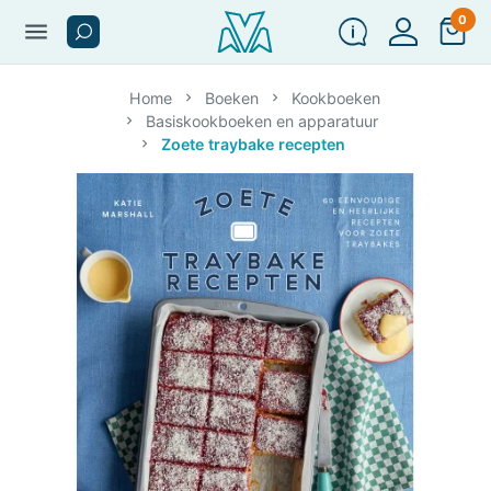
0
menu
Home
Boeken
Kookboeken
Basiskookboeken en apparatuur
Zoete traybake recepten