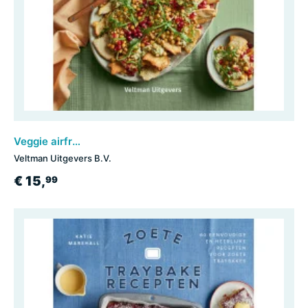
Veggie airfryer recepten
Veltman Uitgevers B.V.
€ 15,
99