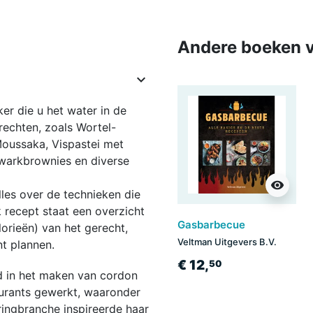
Andere boeken v

er die u het water in de
rechten, zoals Wortel-
Moussaka, Vispastei met
warkbrownies en diverse
visibility
alles over de technieken die
 recept staat een overzicht
Gasbarbecue
orieën) van het gerecht,
Veltman Uitgevers B.V.
t plannen.
€ 12,
50
rd in het maken van cordon
taurants gewerkt, waaronder
ringbranche inspireerde haar