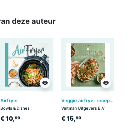
an deze auteur
visibility
visibility
Airfryer
Veggie airfryer recepten
Bowls & Dishes
Veltman Uitgevers B.V.
€ 10,
€ 15,
99
99