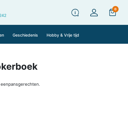
0
 242
en
Geschiedenis
Hobby & Vrije tijd
okerboek
e eenpansgerechten.