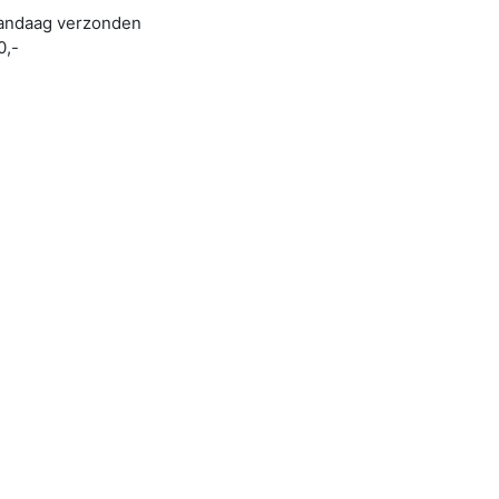
 vandaag verzonden
0,-