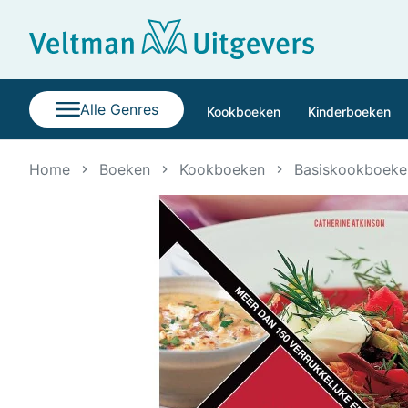
Alle Genres
Kookboeken
Kinderboeken
Home
Boeken
Kookboeken
Basiskookboeke