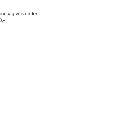
 vandaag verzonden
0,-