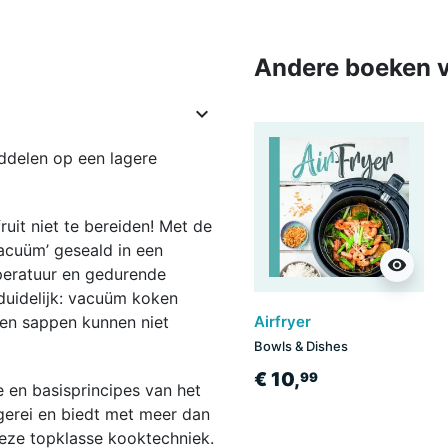
Andere boeken v

delen op een lagere
fruit niet te bereiden! Met de
cuüm’ geseald in een
visibility
peratuur en gedurende
 duidelijk: vacuüm koken
 en sappen kunnen niet
Airfryer
Bowls & Dishes
€ 10,
99
 en basisprincipes van het
gerei en biedt met meer dan
deze topklasse kooktechniek.