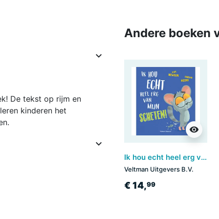
Andere boeken v

k! De tekst op rijm en
leren kinderen het
en.
visibility

Ik hou echt heel erg van mijn scheten!
Veltman Uitgevers B.V.
€ 14,
99