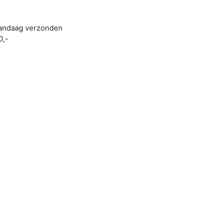
 vandaag verzonden
0,-