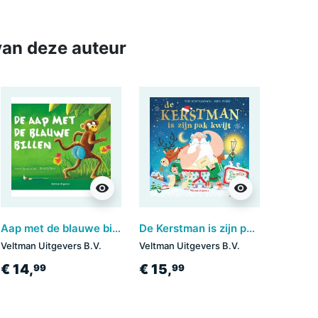
an deze auteur
visibility
visibility
Aap met de blauwe billen
De Kerstman is zijn pak kwijt
Veltman Uitgevers B.V.
Veltman Uitgevers B.V.
€ 14,
€ 15,
99
99