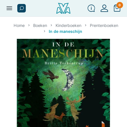
0
menu
Home
Boeken
Kinderboeken
Prentenboeken
In de maneschijn