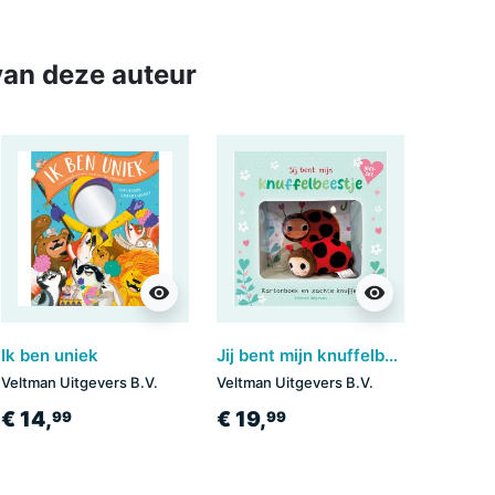
an deze auteur
visibility
visibility
Ik ben uniek
Jij bent mijn knuffelbeestje giftset
Veltman Uitgevers B.V.
Veltman Uitgevers B.V.
€ 14,
€ 19,
99
99