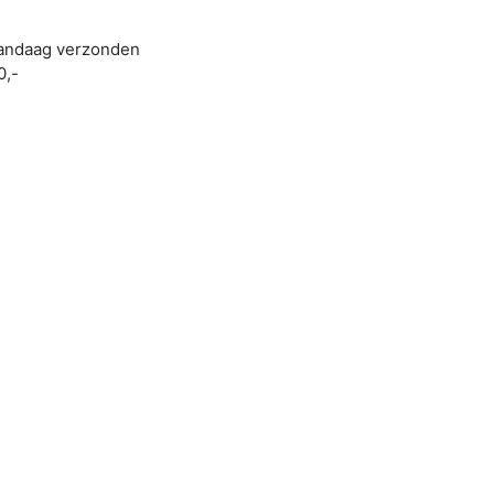
 vandaag verzonden
0,-