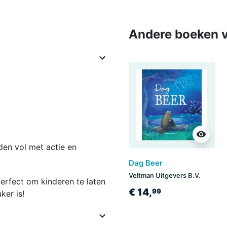
Andere boeken v

visibility
den vol met actie en
Dag Beer
Veltman Uitgevers B.V.
perfect om kinderen te laten
€ 14,
99
ker is!
