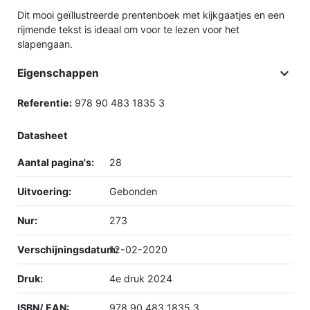
Dit mooi geïllustreerde prentenboek met kijkgaatjes en een
rijmende tekst is ideaal om voor te lezen voor het
slapengaan.

Eigenschappen
Referentie:
978 90 483 1835 3
Datasheet
Aantal pagina's:
28
Uitvoering:
Gebonden
Nur:
273
Verschijningsdatum:
12-02-2020
Druk:
4e druk 2024
ISBN/ EAN:
978 90 483 1835 3