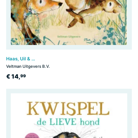
Haas, Uil & Vos spelen tikkertje
Veltman Uitgevers B.V.
€ 14,
99