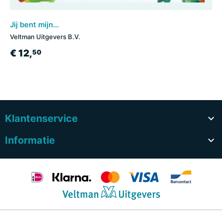
Jij bent mijn lieveling - een winters boek vol liefde
Veltman Uitgevers B.V.
€ 12,
50
Klantenservice

Informatie
