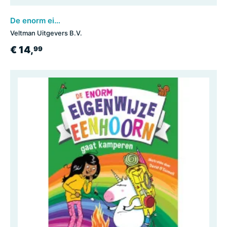
De enorm eigenwijze eenhoorn op schoolreis
Veltman Uitgevers B.V.
€ 14,
99