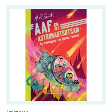
Aaf en het astronautenteam - De ontsnapping van Planeet Penarie!