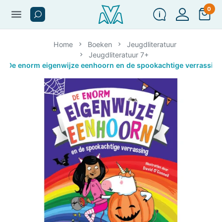
0
menu
Home
Boeken
Jeugdliteratuur
Jeugdliteratuur 7+
De enorm eigenwijze eenhoorn en de spookachtige verrassing