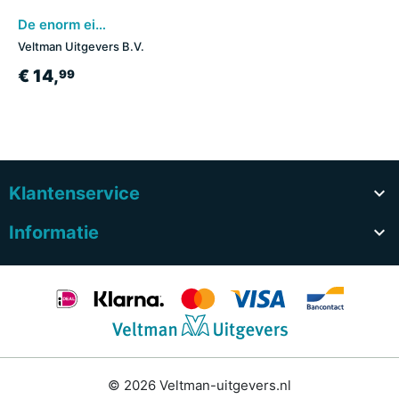
De enorm eigenwijze eenhoorn en het ijsdraakje
Veltman Uitgevers B.V.
€ 14,
99
Klantenservice

Informatie

© 2026 Veltman-uitgevers.nl