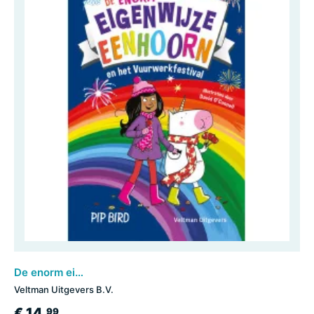
De enorm eigenwijze eenhoorn en het vuurwerkfestival
Veltman Uitgevers B.V.
€ 14,
99