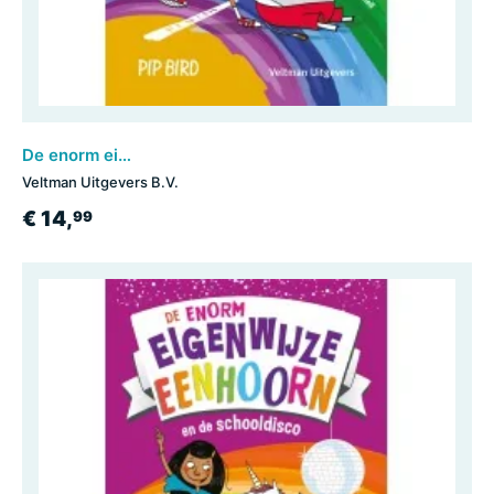
De enorm eigenwijze eenhoorn en de sportdag
Veltman Uitgevers B.V.
€ 14,
99