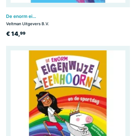
De enorm eigenwijze eenhoorn
Veltman Uitgevers B.V.
€ 14,
99