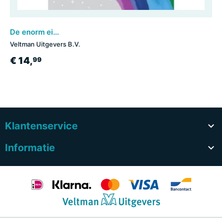
De enorm eigenwijze eenhoorn en het ijsdraakje
Veltman Uitgevers B.V.
€ 14,
99
Klantenservice

Informatie
