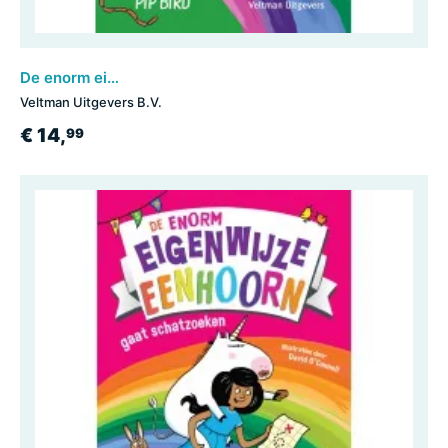
De enorm eigenwijze eenhoorn gaat kamperen
Veltman Uitgevers B.V.
€ 14,
99