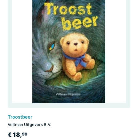
Troostbeer
Veltman Uitgevers B.V.
€ 18,
99