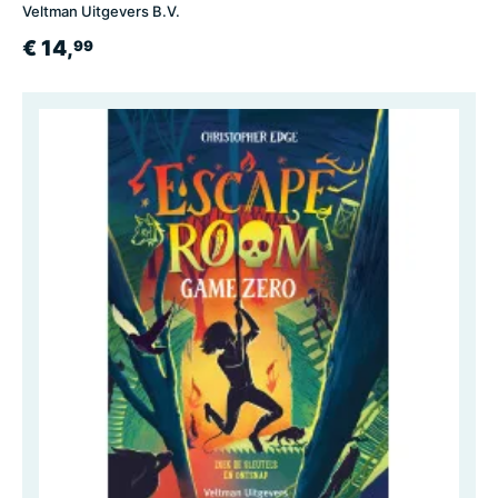
Veltman Uitgevers B.V.
€ 14,
99