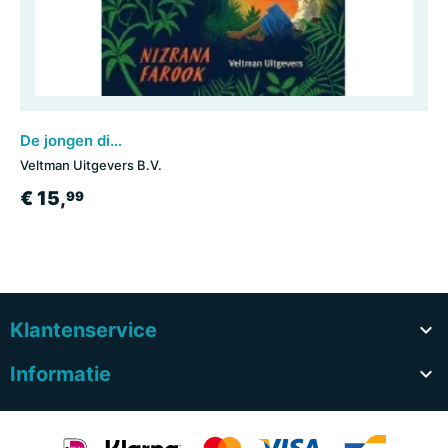
De jongen die een beer redde
Veltman Uitgevers B.V.
€ 15,
99
Klantenservice

Informatie
