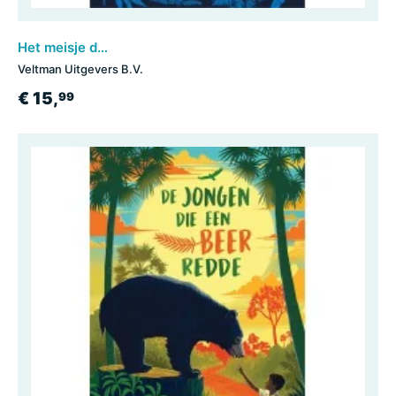
Het meisje dat een panter kwijt was
Veltman Uitgevers B.V.
€ 15,
99