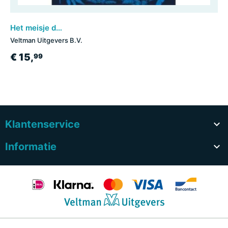
Het meisje dat een panter kwijt was
Veltman Uitgevers B.V.
€ 15,
99
Klantenservice

Informatie
