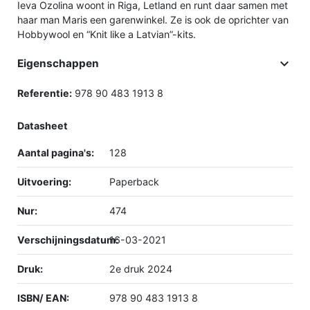
Ieva Ozolina woont in Riga, Letland en runt daar samen met
haar man Maris een garenwinkel. Ze is ook de oprichter van
Hobbywool en “Knit like a Latvian”-kits.

Eigenschappen
Referentie:
978 90 483 1913 8
Datasheet
Aantal pagina's:
128
Uitvoering:
Paperback
Nur:
474
Verschijningsdatum:
16-03-2021
Druk:
2e druk 2024
ISBN/ EAN:
978 90 483 1913 8