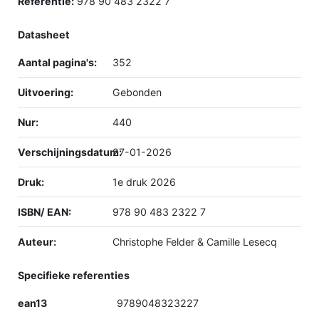
Referentie:
978 90 483 2322 7
Datasheet
Aantal pagina's:
352
Uitvoering:
Gebonden
Nur:
440
Verschijningsdatum:
27-01-2026
Druk:
1e druk 2026
ISBN/ EAN:
978 90 483 2322 7
Auteur:
Christophe Felder & Camille Lesecq
Specifieke referenties
ean13
9789048323227