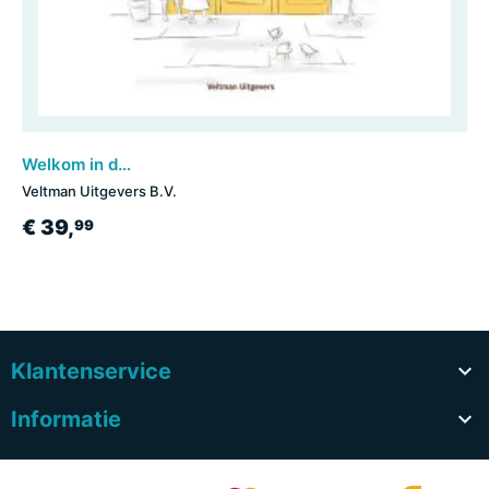
Welkom in de wereld van de biscuiterie!
Veltman Uitgevers B.V.
€ 39,
99
Klantenservice

Informatie
