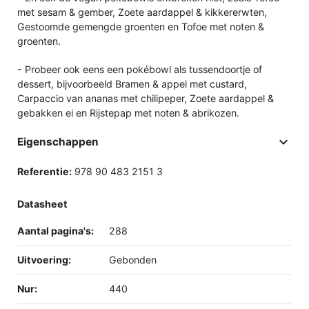
met sesam & gember, Zoete aardappel & kikkererwten,
Gestoomde gemengde groenten en Tofoe met noten &
groenten.
- Probeer ook eens een pokébowl als tussendoortje of
dessert, bijvoorbeeld Bramen & appel met custard,
Carpaccio van ananas met chilipeper, Zoete aardappel &
gebakken ei en Rijstepap met noten & abrikozen.

Eigenschappen
Referentie:
978 90 483 2151 3
Datasheet
Aantal pagina's:
288
Uitvoering:
Gebonden
Nur:
440