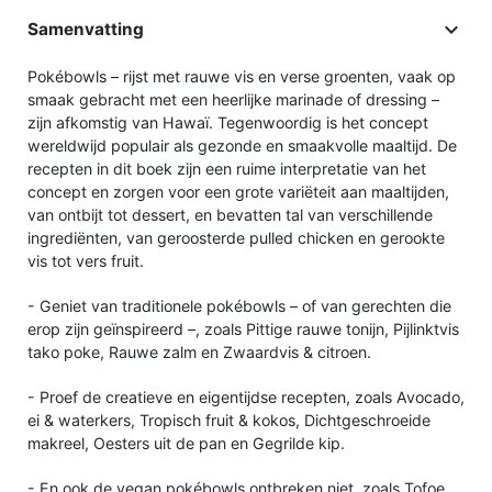

Samenvatting
Pokébowls – rijst met rauwe vis en verse groenten, vaak op
smaak gebracht met een heerlijke marinade of dressing –
zijn afkomstig van Hawaï. Tegenwoordig is het concept
wereldwijd populair als gezonde en smaakvolle maaltijd. De
recepten in dit boek zijn een ruime interpretatie van het
concept en zorgen voor een grote variëteit aan maaltijden,
van ontbijt tot dessert, en bevatten tal van verschillende
ingrediënten, van geroosterde pulled chicken en gerookte
vis tot vers fruit.
- Geniet van traditionele pokébowls – of van gerechten die
erop zijn geïnspireerd –, zoals Pittige rauwe tonijn, Pijlinktvis
tako poke, Rauwe zalm en Zwaardvis & citroen.
- Proef de creatieve en eigentijdse recepten, zoals Avocado,
ei & waterkers, Tropisch fruit & kokos, Dichtgeschroeide
makreel, Oesters uit de pan en Gegrilde kip.
- En ook de vegan pokébowls ontbreken niet, zoals Tofoe