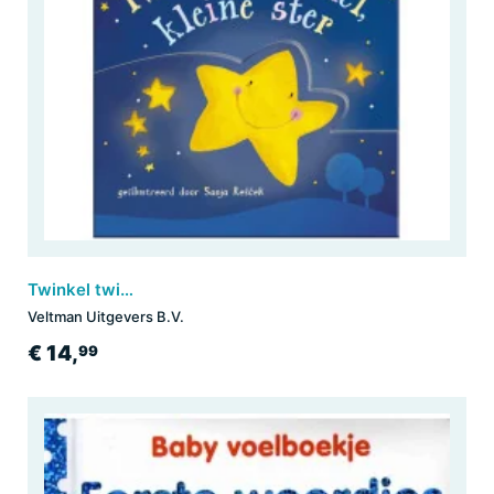
Twinkel twinkel kleine ster - mijn knisperboekje
Veltman Uitgevers B.V.
€ 14,
99