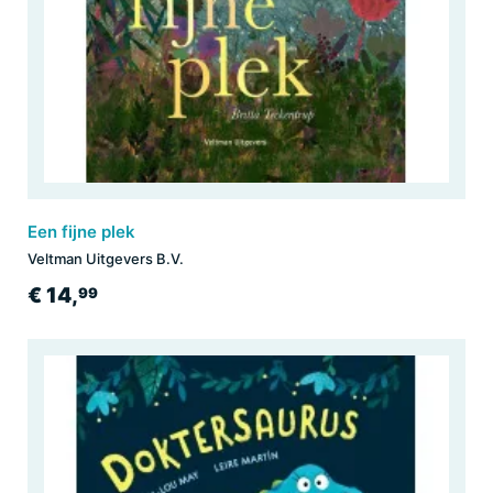
Een fijne plek
Veltman Uitgevers B.V.
€ 14,
99