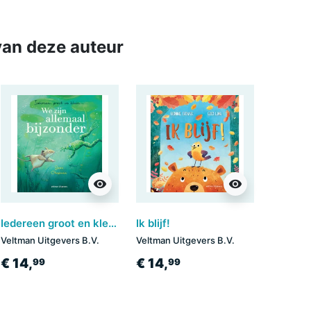
an deze auteur
visibility
visibility
Iedereen groot en klein... We zijn allemaal bijzonder
Ik blijf!
Veltman Uitgevers B.V.
Veltman Uitgevers B.V.
€ 14,
€ 14,
99
99