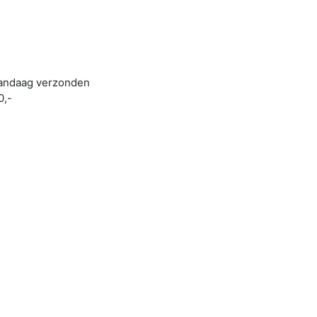
 vandaag verzonden
0,-