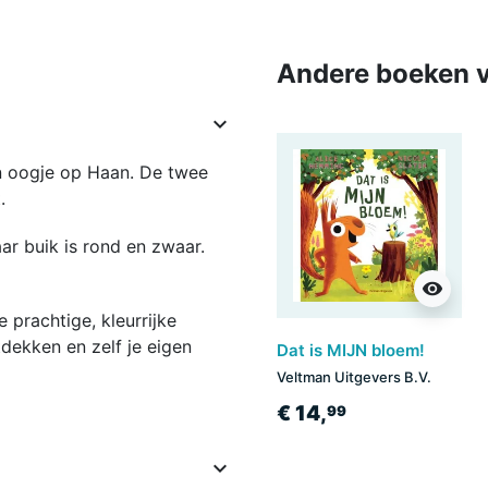
Andere boeken v

en oogje op Haan. De twee
t.
ar buik is rond en zwaar.
visibility
 prachtige, kleurrijke
dekken en zelf je eigen
Dat is MIJN bloem!
Veltman Uitgevers B.V.
€ 14,
99
