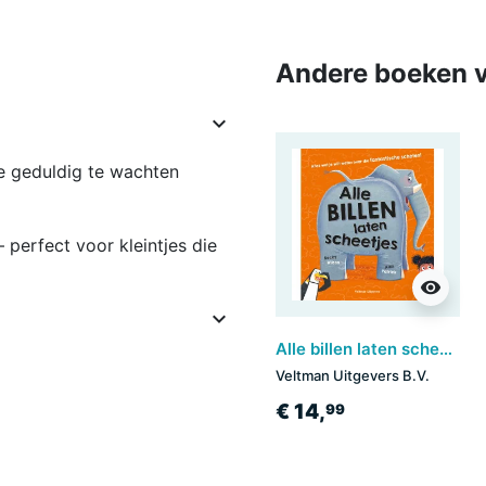
Andere boeken v

je geduldig te wachten
perfect voor kleintjes die
visibility

Alle billen laten scheetjes
Veltman Uitgevers B.V.
€ 14,
99