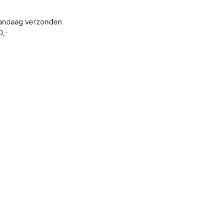
 vandaag verzonden
0,-