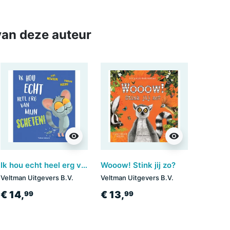
an deze auteur
visibility
visibility
Ik hou echt heel erg van mijn scheten!
Wooow! Stink jij zo?
Veltman Uitgevers B.V.
Veltman Uitgevers B.V.
€ 14,
€ 13,
99
99