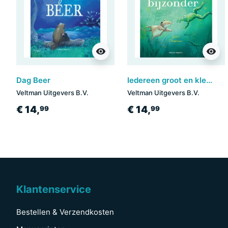
visibility
visibility
Dag Beer
Iedereen groot en klein... We zijn allemaal bijzonder
Veltman Uitgevers B.V.
Veltman Uitgevers B.V.
€ 14,
€ 14,
99
99
Klantenservice
Bestellen & Verzendkosten