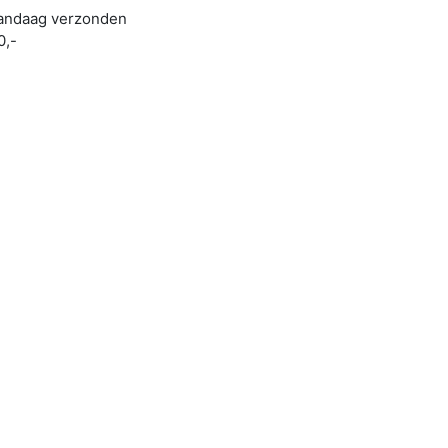
 vandaag verzonden
0,-