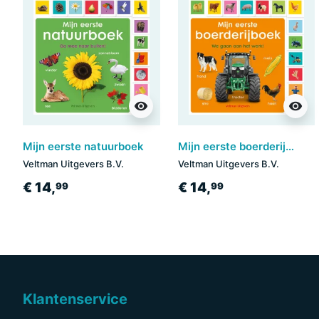
visibility
visibility
Mijn eerste natuurboek
Mijn eerste boerderijboek
Veltman Uitgevers B.V.
Veltman Uitgevers B.V.
€ 14,
€ 14,
99
99
Klantenservice