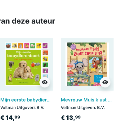
an deze auteur
visibility
visibility
Mijn eerste babydierenboek
Mevrouw Muis klust erop los!
Veltman Uitgevers B.V.
Veltman Uitgevers B.V.
€ 14,
€ 13,
99
99