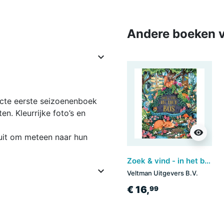
Andere boeken v

ecte eerste seizoenenboek
. Kleurrijke foto’s en
visibility
uit om meteen naar hun
Zoek & vind - in het bos

Veltman Uitgevers B.V.
€ 16,
99