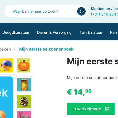
Klantenservice
(+31) 346 284
Jeugdliteratuur
Dieren & Verzorging
Tuin & natuur
Reiz
boeken
Mijn eerste seizoenenboek
Mijn eerste
Mijn eerste seizoenenboek.
€ 14,
99
In winkelmand