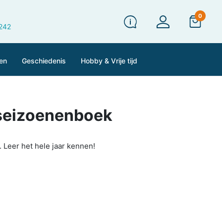
0
 242
en
Geschiedenis
Hobby & Vrije tijd
 seizoenenboek
 Leer het hele jaar kennen!