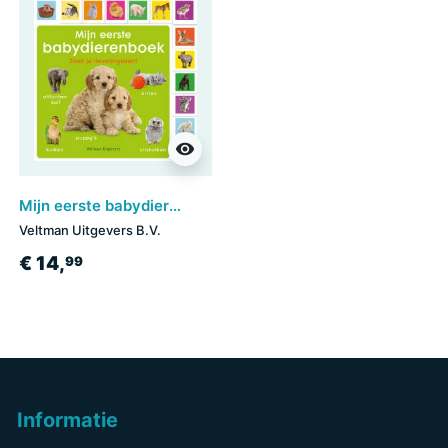
visibility
Mijn eerste babydierenboek
Veltman Uitgevers B.V.
€ 14,
99
Informatie