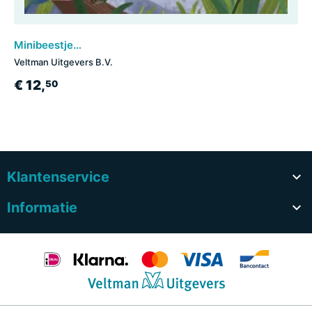
Minibeestjes - voor kleine ontdekkingsreizigers
Veltman Uitgevers B.V.
€ 12,
50
Klantenservice

Informatie
