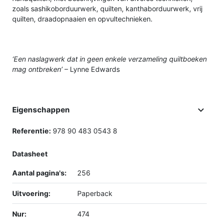
zoals sashikoborduurwerk, quilten, kanthaborduurwerk, vrij
quilten, draadopnaaien en opvultechnieken.
‘Een naslagwerk dat in geen enkele verzameling quiltboeken
mag ontbreken’
– Lynne Edwards

Eigenschappen
Referentie:
978 90 483 0543 8
Datasheet
Aantal pagina's:
256
Uitvoering:
Paperback
Nur:
474