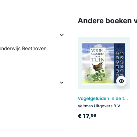
Andere boeken v

lenderwijs Beethoven
visibility

Vogelgeluiden in de tuin
Veltman Uitgevers B.V.
€ 17,
99