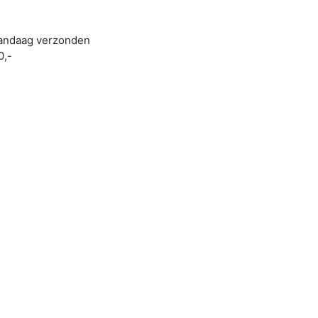
 vandaag verzonden
0,-