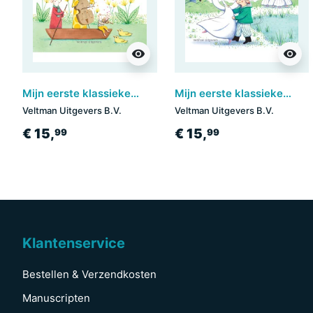
visibility
visibility
Mijn eerste klassieke-muziekboek - Vivaldi
Mijn eerste klassieke-muziekboek - Het zwanenmeer
Veltman Uitgevers B.V.
Veltman Uitgevers B.V.
€ 15,
€ 15,
99
99
Klantenservice
Bestellen & Verzendkosten
Manuscripten