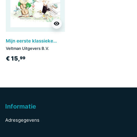
visibility
Mijn eerste klassieke-muziekboek - Carnaval der dieren en hun instrumenten
Veltman Uitgevers B.V.
€ 15,
99
Informatie
Adresgegevens