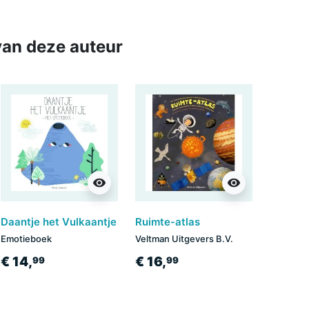
an deze auteur
visibility
visibility
Daantje het Vulkaantje
Ruimte-atlas
Emotieboek
Veltman Uitgevers B.V.
€ 14,
€ 16,
99
99