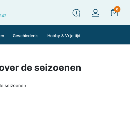
0
 242
en
Geschiedenis
Hobby & Vrije tijd
 over de seizoenen
le seizoenen