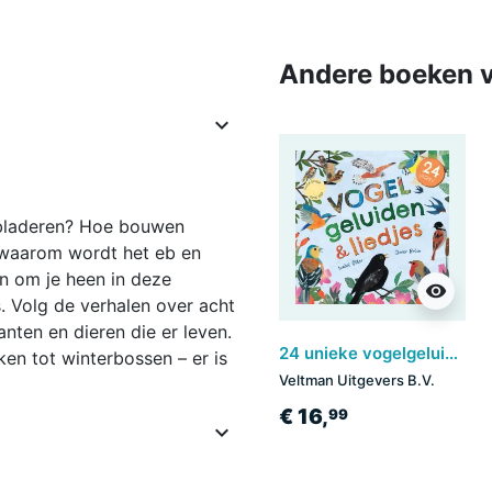
Andere boeken v

 bladeren? Hoe bouwen
waarom wordt het eb en
n om je heen in deze
visibility
. Volg de verhalen over acht
anten en dieren die er leven.
24 unieke vogelgeluiden & liedjes
en tot winterbossen – er is
Veltman Uitgevers B.V.
€ 16,
99
