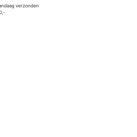
 vandaag verzonden
0,-