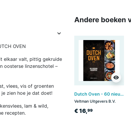
Andere boeken v

UTCH OVEN
 elkaar valt, pittig gekruide
n oosterse linzenschotel –
visibility
t, vlees, vis of groenten
 je zien hoe je dat doet!
Dutch Oven - 60 nieuwe recepten
Veltman Uitgevers B.V.
kensvlees, lam & wild,
€ 16,
99
he recepten.