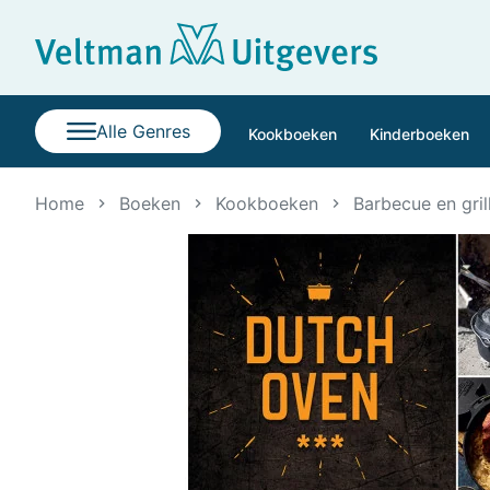
Alle Genres
Kookboeken
Kinderboeken
Home
Boeken
Kookboeken
Barbecue en gril