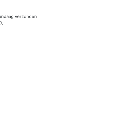
 vandaag verzonden
0,-