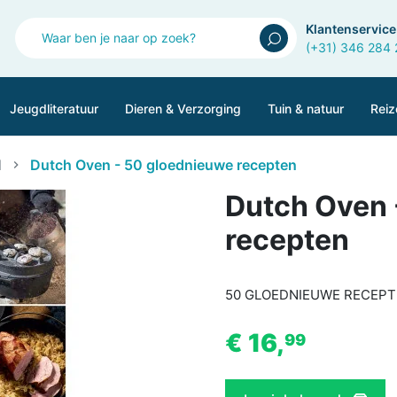
Klantenservice
(+31) 346 284
Jeugdliteratuur
Dieren & Verzorging
Tuin & natuur
Reiz
l
Dutch Oven - 50 gloednieuwe recepten
Dutch Oven 
recepten
50 GLOEDNIEUWE RECEPT
€ 16,
99