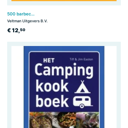
500 barbecue gerechten
Veltman Uitgevers B.V.
€ 12,
50