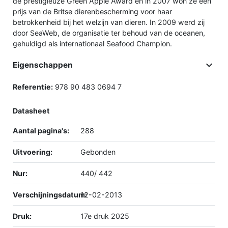
de prestigieuze Green Apple Award en in 2007 won ze een
prijs van de Britse dierenbescherming voor haar
betrokkenheid bij het welzijn van dieren. In 2009 werd zij
door SeaWeb, de organisatie ter behoud van de oceanen,
gehuldigd als internationaal Seafood Champion.

Eigenschappen
Referentie:
978 90 483 0694 7
Datasheet
Aantal pagina's:
288
Uitvoering:
Gebonden
Nur:
440/ 442
Verschijningsdatum:
12-02-2013
Druk:
17e druk 2025