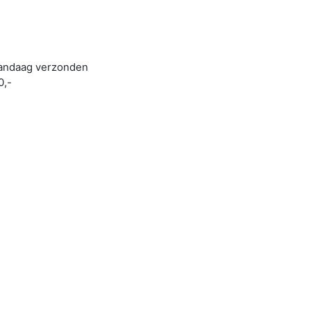
 vandaag verzonden
0,-