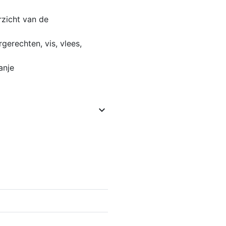
rzicht van de
erechten, vis, vlees,
anje
