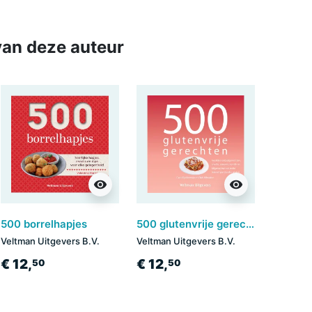
an deze auteur
visibility
visibility
500 borrelhapjes
500 glutenvrije gerechten
Veltman Uitgevers B.V.
Veltman Uitgevers B.V.
€ 12,
€ 12,
50
50