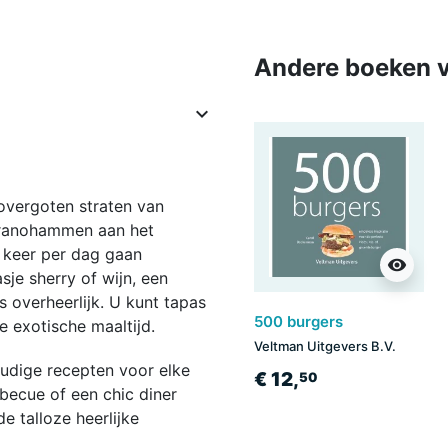
Andere boeken v

novergoten straten van
rranohammen aan het
 keer per dag gaan
visibility
je sherry of wijn, een
s overheerlijk. U kunt tapas
500 burgers
e exotische maaltijd.
Veltman Uitgevers B.V.
udige recepten voor elke
€ 12,
50
becue of een chic diner
e talloze heerlijke